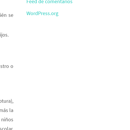
Feed de comentarios
WordPress.org
uién se
ijos.
stro o
tura),
más la
s niños
colar,