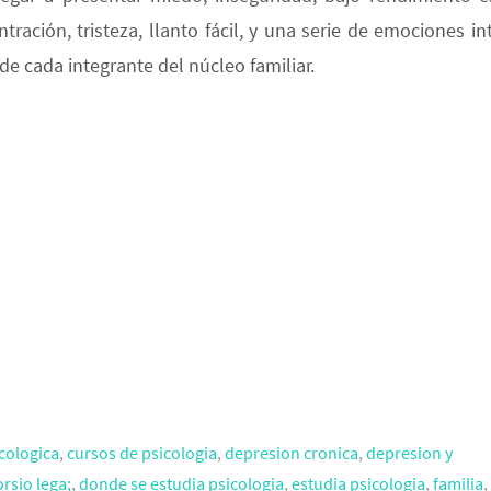
tración, tristeza, llanto fácil, y una serie de emociones i
de cada integrante del núcleo familiar.
cologica
,
cursos de psicologia
,
depresion cronica
,
depresion y
orsio lega;
,
donde se estudia psicologia
,
estudia psicologia
,
familia
,