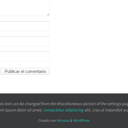
is text can be changed from the Miscellaneous section of the settings pa
em ipsum
dolor sit amet,
consectetur adipiscing
elit, cras ut imperdiet a
Creado con
Nirvana
&
WordPress.