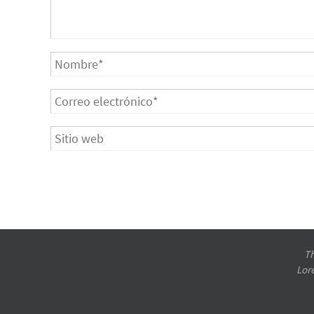
Th
Lor