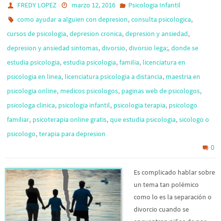
FREDY LOPEZ
marzo 12, 2016
Psicologia Infantil
,
,
como ayudar a alguien con depresion
consulta psicologica
,
,
,
cursos de psicologia
depresion cronica
depresion y ansiedad
,
,
,
depresion y ansiedad sintomas
divorsio
divorsio lega;
donde se
,
,
,
estudia psicologia
estudia psicologia
familia
licenciatura en
,
,
psicologia en linea
licenciatura psicologia a distancia
maestria en
,
,
,
psicologia online
medicos psicologos
paginas web de psicologos
,
,
,
psicologa clinica
psicologia infantil
psicologia terapia
psicologo
,
,
,
familiar
psicoterapia online gratis
que estudia psicologia
sicologo o
,
psicologo
terapia para depresion
0
Es complicado hablar sobre
un tema tan polémico
como lo es la separación o
divorcio cuando se