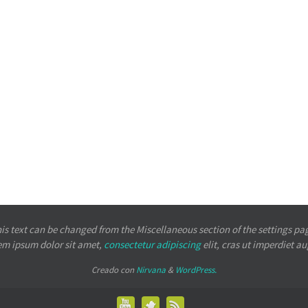
is text can be changed from the Miscellaneous section of the settings pa
em ipsum
dolor sit amet,
consectetur adipiscing
elit, cras ut imperdiet a
Creado con
Nirvana
&
WordPress.