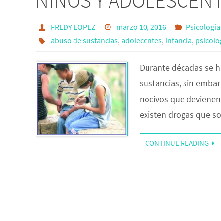
NIÑOS Y ADOLESCENT
FREDY LOPEZ
marzo 10, 2016
Psicologia 
abuso de sustancias
,
adolecentes
,
infancia
,
psicolog
Durante décadas se h
sustancias, sin embar
nocivos que devienen
existen drogas que son
CONTINUE READING