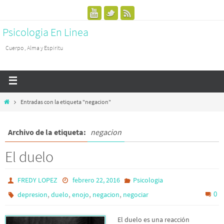
Psicologia En Linea
Cuerpo , Alma y Espiritu
Entradas con la etiqueta "negacion"
Archivo de la etiqueta:
negacion
El duelo
FREDY LOPEZ
febrero 22, 2016
Psicologia
,
,
,
,
0
depresion
duelo
enojo
negacion
negociar
El duelo es una reacción