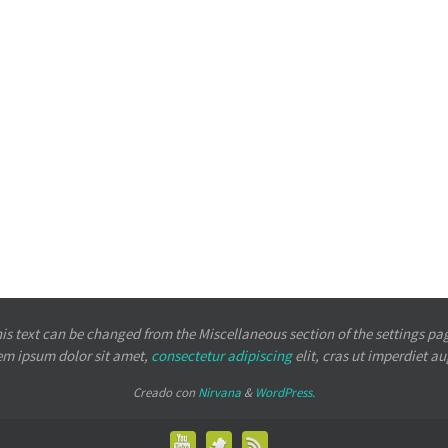
is text can be changed from the Miscellaneous section of the settings pa
em ipsum
dolor sit amet,
consectetur adipiscing
elit, cras ut imperdiet a
Creado con
Nirvana
&
WordPress.