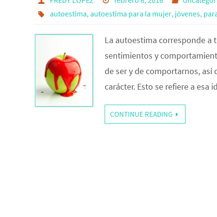
FREDY LOPEZ
febrero 6, 2016
Uncategor
autoestima
,
autoestima para la mujer
,
jóvenes
,
para
La autoestima corresponde a t
sentimientos y comportamient
de ser y de comportarnos, así
carácter. Esto se refiere a es
CONTINUE READING